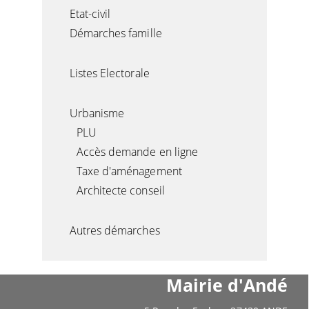
D'ORPHELIN AU DÉCÈS D'UN SALARIÉ
FRANÇAIS
Etat-civil
PENSION DE RÉVERSION ET PENSION D'ORPHELIN
Démarches famille
AU DÉCÈS D'UN FONCTIONNAIRE
DON DU CORPS - PRÉLÈVEMENT D'ORGANES
Listes Electorale
Urbanisme
PLU
Accès demande en ligne
Taxe d'aménagement
Architecte conseil
Autres démarches
Mairie d'Andé