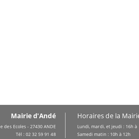
Mairie d'Andé
Horaires de la Mairi
e des Ecoles - 27430 ANDE
Lundi, mardi, et jeudi : 16h 
Tél : 02 32 59 91 48
Samedi matin : 10h à 12h