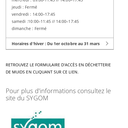
jeudi : Fermé
vendredi : 14:00–17:45
samedi :10:00–11:45 // 14:00–17:45
dimanche : Fermé
Horaires d'hiver : Du 1er octobre au 31 mars
lundi : 14:00–16:45
RETROUVEZ LE FORMULAIRE D'ACCÈS EN DÉCHETTERIE
mardi : Fermé
DE MUIDS EN CLIQUANT SUR CE LIEN.
mercredi : 14:00–16:45
jeudi : Fermé
Pour plus d'informations consultez le
vendredi : 14:00–16:45
site du SYGOM
samedi :10:00–11:45 // 14:00–16:45
dimanche : Fermé