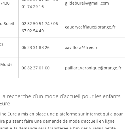
27430
gildeburel@gmail.com
01 74 29 16
u Soleil
02 32 50 51 74 / 06
caudrycaffiaux@orange.fr
67 02 54 49
es
06 23 31 88 26
xav.flora@free.fr
 Muids
06 82 37 01 00
paillart.veronique@orange.fr
e la recherche d’un mode d’accueil pour les enfants
-Eure
eine Eure a mis en place une plateforme sur internet qui a pour
toire puissent faire une demande de mode d’accueil en ligne
mille, la demande sera transférée à l’un des 8 relais petite