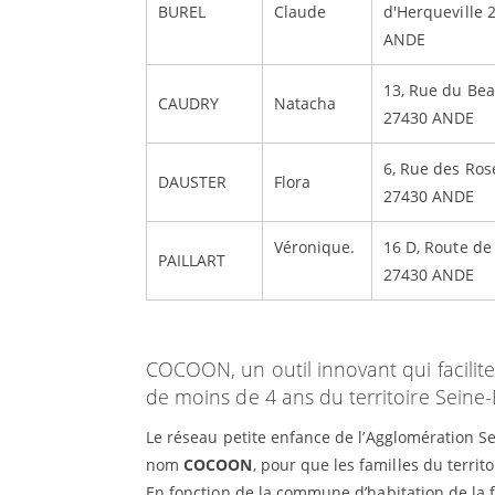
BUREL
Claude
d'Herqueville 
ANDE
13, Rue du Bea
CAUDRY
Natacha
27430 ANDE
6, Rue des Ros
DAUSTER
Flora
27430 ANDE
Véronique.
16 D, Route de
PAILLART
27430 ANDE
COCOON, un outil innovant qui facilit
de moins de 4 ans du territoire Seine
Le réseau petite enfance de l’Agglomération S
nom
COCOON
, pour que les familles du terri
En fonction de la commune d’habitation de la fa