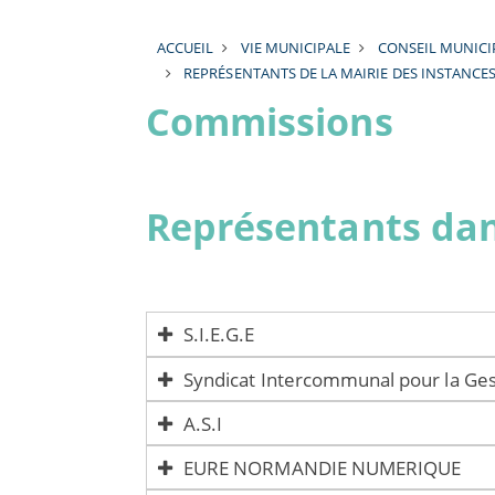
ACCUEIL
VIE MUNICIPALE
CONSEIL MUNICI
REPRÉSENTANTS DE LA MAIRIE DES INSTANCE
Commissions
Représentants dan
S.I.E.G.E
Frédéric MENOUER
Syndicat Intercommunal pour la Ge
Damien VINCENT
Agathe TIXIER
A.S.I
Cyrille CELLIER
Karine BEAUFRÈRE
EURE NORMANDIE NUMERIQUE
Typhaine BRUAND