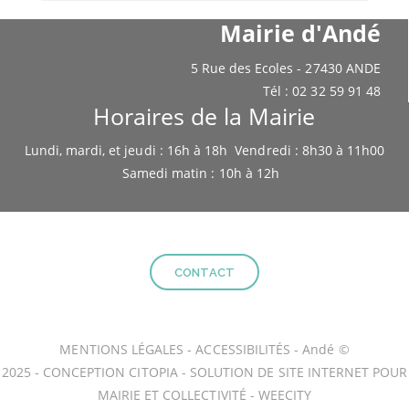
Mairie d'Andé
5 Rue des Ecoles - 27430 ANDE
Tél : 02 32 59 91 48
Horaires de la Mairie
Lundi, mardi, et jeudi : 16h à 18h Vendredi : 8h30 à 11h00
Samedi matin : 10h à 12h
CONTACT
MENTIONS LÉGALES
-
ACCESSIBILITÉS
- Andé ©
2025 -
CONCEPTION CITOPIA
-
SOLUTION DE SITE INTERNET POUR
MAIRIE ET COLLECTIVITÉ - WEECITY